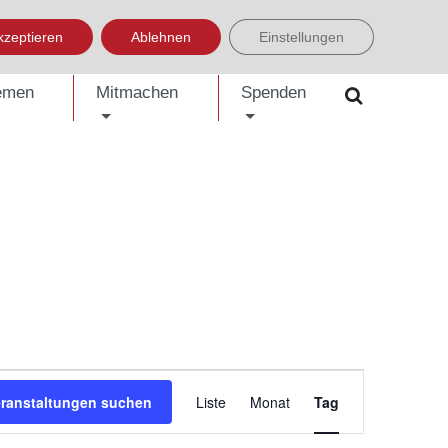
LISH
العربية
УКРАЇНСЬКА
BOSANSKI
EINFACHE SPRACHE
kzeptieren
Ablehnen
Einstellungen
emen
Mitmachen
Spenden
Veranstaltung
eranstaltungen suchen
Liste
Monat
Tag
Ansichten-