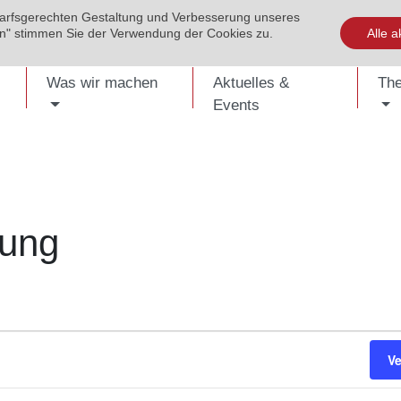
darfsgerechten Gestaltung und Verbesserung unseres
EVENTS
PUBLIKATIONEN
KONTAKT
SHOP
ENG
ren" stimmen Sie der Verwendung der Cookies zu.
Alle a
Was wir machen
Aktuelles &
Th
Events
lung
V