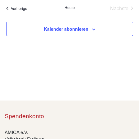
wählen.
Na
Heute
Nächste
Veranstaltungen
Vorherige
und
Veransta
Ansic
Kalender abonnieren
Navig
Spendenkonto
AMICA e.V.