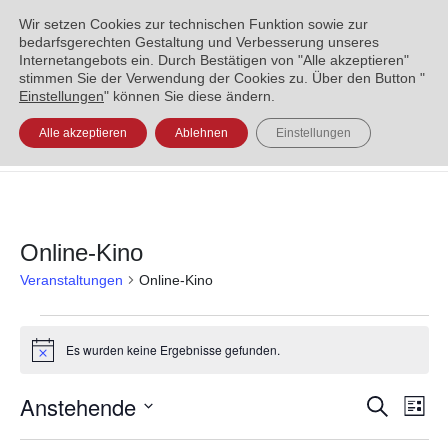
ENGLISH
العربية
УКРАЇНСЬКА
BOSANSKI
Wir setzen Cookies zur technischen Funktion sowie zur
bedarfsgerechten Gestaltung und Verbesserung unseres
Internetangebots ein. Durch Bestätigen von "Alle akzeptieren"
stimmen Sie der Verwendung der Cookies zu. Über den Button "
Einstellungen
" können Sie diese ändern.
Alle akzeptieren
Ablehnen
Einstellungen
Online-Kino
Veranstaltungen
Online-Kino
Es wurden keine Ergebnisse gefunden.
Hinweis
Anstehende
Veran
Ve
Suche
Liste
Datum
An
Such