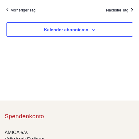
An
Such
wählen.
Na
Vorheriger Tag
Nächster Tag
und
Ansic
Kalender abonnieren
Navig
Spendenkonto
AMICA e.V.