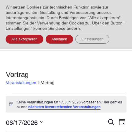
ENGLISH
العربية
УКРАЇНСЬКА
BOSANSKI
Wir setzen Cookies zur technischen Funktion sowie zur
bedarfsgerechten Gestaltung und Verbesserung unseres
Internetangebots ein. Durch Bestätigen von "Alle akzeptieren"
stimmen Sie der Verwendung der Cookies zu. Über den Button "
Einstellungen
" können Sie diese ändern.
Alle akzeptieren
Ablehnen
Einstellungen
Vortrag
Veranstaltungen
Vortrag
Keine Veranstaltungen für 17. Juni 2026 vorgesehen. Hier geht es
Hinweis
zu den
nächsten bevorstehenden Veranstaltungen
.
06/17/2026
Veran
Ve
Suche
Tag
Datum