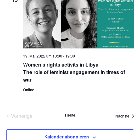
Ansic
Navig
19. Mai 2022 um 18:00
-
19:30
Women’s rights activits in Libya
The role of feminist engagement in times of
war
Online
Vorherige
Heute
Veran
Nächste
Veranstaltungen
Kalender abonnieren