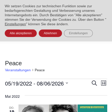
ENGLISH
العربية
УКРАЇНСЬКА
BOSANSKI
Wir setzen Cookies zur technischen Funktion sowie zur
bedarfsgerechten Gestaltung und Verbesserung unseres
Internetangebots ein. Durch Bestätigen von "Alle akzeptieren"
stimmen Sie der Verwendung der Cookies zu. Über den Button "
Einstellungen
" können Sie diese ändern.
Alle akzeptieren
Ablehnen
Einstellungen
Peace
Veranstaltungen
Peace
05/19/2022
 - 
08/06/2026
Veran
Ve
Suche
Liste
Datum
An
Such
Mai 2022
wählen.
Na
und
DO.
19