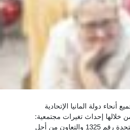
نحاء دولة المانيا الإتحادية
 خلالها إحداث تغيرات مجتمعية:
مع مراعاة البعد النسوي وحقوق المرأء والعنف ضد المرأة وتفعيل قرار الأمم المتحدة رقم 1325 والتعاون من أجل