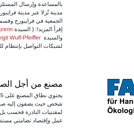
بالمساعدة وإرسال المستلزم
مدينة تُزلا عبر مدينة فرايبور
الجمعية في فرايبورج وقسم 
إقرأ المزيد!: ( السيدة
zerin
والسيدة und
rgit Wulf-Pfeiffer
لشبكات التواصل بإنتظام لل
مصنع من أجل الصنا
شخص حيث يضفون إليه صبغة
لمقتنيات النادرة فحسب بل 
عمل وإقتصاد تضامني مستدا