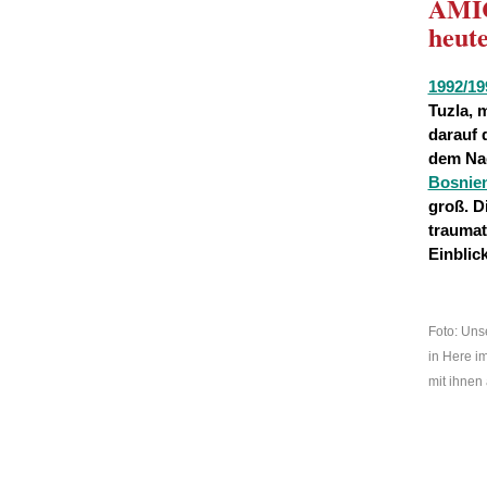
AMIC
heut
1992/19
Tuzla, 
darauf 
dem Nac
Bosnie
groß. D
traumat
Einblic
Foto: Uns
in Here i
mit ihnen