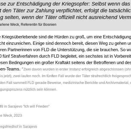
se zur Entschädigung der Kriegsopfer: Selbst wenn das
 den Täter zur Zahlung verpflichtet, erfolgt die tatsächli
g selten, wenn der Täter offiziell nicht ausreichend Ver
rlene Weck, Referentin für Bosnien
le Kriegsüberlebende sind die Hürden zu groß, um eine Entschädigun
cht einzureichen. Einige sind dennoch bereit, diesen Weg zu gehen u
ren Partnerinnen von FLD die Unterstützung, die sie brauchen. So w
0 fünf Strafverfahren durch FLD begleitet, ein sechstes ist in Vorberei
esen Bedingungen ein großer Kraftakt seitens der Betroffenen und de
nnen-Teams.
*
Zwei davon wurden in erster Instanz erfolgreich abgeschlossen (oh
s jetzt), zwei laufen noch. Im fünften Fall wurde der Täter strafrechtlich freigesproc
ten Fall sammelt FLD gerade Beweise, medizinische Berichte und Archivmaterial, 
gungsprozess nützlich sein können.
fiti in Sarajevo "Ich will Frieden"
ne Weck, 2023
iegsfriedhof in Sarajevo