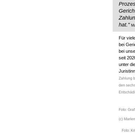
Prozes
Gericht
Zahlun
hat."
Ma
Für vie
bei Geri
bei unse
seit 202
unter di
Juristi
Zahlung bi
den sechs
Entschädi
Foto: Graf
(c) Marle
Foto: Kr