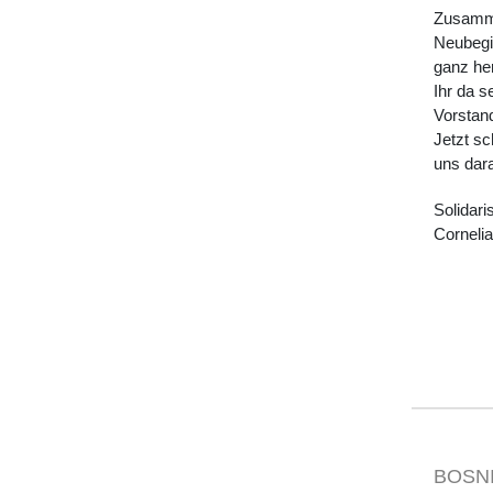
Zusamme
Neubegin
ganz he
Ihr da s
Vorstand
Jetzt sc
uns dara
Solidar
Corneli
BOSN