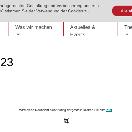
darfsgerechten Gestaltung und Verbesserung unseres
EVENTS
PUBLIKATIONEN
KONTAKT
SHOP
ENG
ren" stimmen Sie der Verwendung der Cookies zu.
Alle a
Was wir machen
Aktuelles &
Th
Events
023
Wird diese Nachricht nicht richtig dargestellt, klicken Sie bitte
hier
.