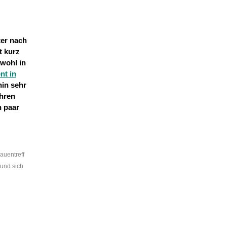
ter nach
t kurz
owohl in
t in
hin sehr
ihren
n paar
rauentreff
 und sich