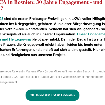
A in Bosnien: 30 Jahre Engagement - und
e?
93
sind die ersten Freiburger Freiwilligen in LKWs voller Hilfsgü
mitten ins Kriegsgebiet, gefahren. Aus dieser Bürgerbewegung is
der Verein AMICA entstanden. Seitdem hat sich viel geändert - s
hkriegsland als auch in unserer Organisation.
Unser Engagemen
n und Herzegowina
bleibt aber intakt. Denn der Bedarf ist weiter
ie Frauen, die Kriegsgewalt erlebt haben, leiden bis heute unter 
ischen Erfahrungen und sind oft auf sich alleine gestellt. Hier ei
ke und Neuigkeiten aus unserem Projekt.
ere neue Referentin Marlene Weck (in der Mitte) auf ihrem ersten Besuch im Landf
m Februar 2023. Dort hat sie die Frauen von "Little Women's Corner" kennengelernt
 ausgetauscht.
30 Jahre AMICA in Bosnien