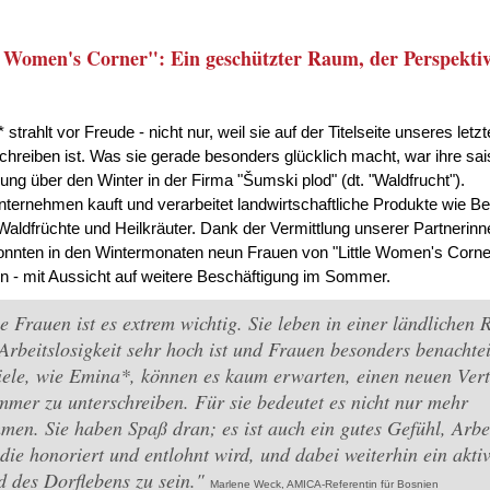
e Women's Corner": Ein geschützter Raum, der Perspekti
strahlt vor Freude - nicht nur, weil sie auf der Titelseite unseres letz
hreiben ist. Was sie gerade besonders glücklich macht, war ihre sai
lung über den Winter in der Firma "Šumski plod" (dt. "Waldfrucht").
ternehmen kauft und verarbeitet landwirtschaftliche Produkte wie Be
 Waldfrüchte und Heilkräuter. Dank der Vermittlung unserer Partnerin
nnten in den Wintermonaten neun Frauen von "Little Women's Corner
en - mit Aussicht auf weitere Beschäftigung im Sommer.
e Frauen ist es extrem wichtig. Sie leben in einer ländlichen 
Arbeitslosigkeit sehr hoch ist und Frauen besonders benachtei
iele, wie Emina*, können es kaum erwarten, einen neuen Vert
mer zu unterschreiben. Für sie bedeutet es nicht nur mehr
en. Sie haben Spaß dran; es ist auch ein gutes Gefühl, Arbe
die honoriert und entlohnt wird, und dabei weiterhin ein aktiv
d des Dorflebens zu sein."
Marlene Weck, AMICA-Referentin für Bosnien