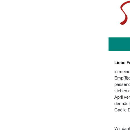
Liebe F
in mein
Emp(fl)
passend
stehen 
April ve
der näch
Gaëlle D
Wir dank