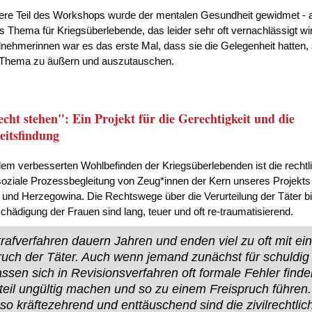
ere Teil des Workshops wurde der mentalen Gesundheit gewidmet - 
s Thema für Kriegsüberlebende, das leider sehr oft vernachlässigt wi
ilnehmerinnen war es das erste Mal, dass sie die Gelegenheit hatten, 
Thema zu äußern und auszutauschen.
cht stehen": Ein Projekt für die Gerechtigkeit und die
itsfindung
em verbesserten Wohlbefinden der Kriegsüberlebenden ist die rechtl
oziale Prozessbegleitung von Zeug*innen der Kern unseres Projekts 
und Herzegowina. Die Rechtswege über die Verurteilung der Täter bi
chädigung der Frauen sind lang, teuer und oft re-traumatisierend.
trafverfahren dauern Jahren und enden viel zu oft mit e
ruch der Täter. Auch wenn jemand zunächst für schuldig 
assen sich in Revisionsverfahren oft formale Fehler finde
teil ungültig machen und so zu einem Freispruch führen.
o kräftezehrend und enttäuschend sind die zivilrechtlic