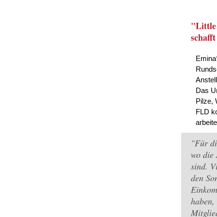
"Littl
schafft
Emina* 
Rundsc
Anstel
Das Un
Pilze,
FLD ko
arbeit
"Für di
wo die 
sind. V
den Som
Einkomm
haben, 
Mitglie