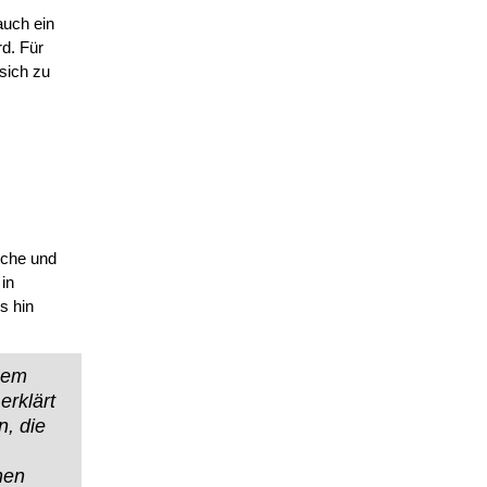
auch ein
rd. Für
sich zu
iche und
in
s hin
inem
erklärt
n, die
hen