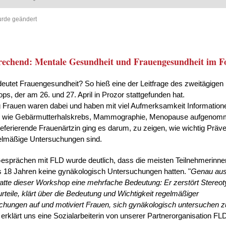
rde geändert
echend: Mentale Gesundheit und Frauengesundheit im F
utet Frauengesundheit? So hieß eine der Leitfrage des zweitägigen
s, der am 26. und 27. April in Prozor stattgefunden hat.
 Frauen waren dabei und haben mit viel Aufmerksamkeit Information
wie Gebärmutterhalskrebs, Mammographie, Menopause aufgenom
referierende Frauenärtzin ging es darum, zu zeigen, wie wichtig Präve
elmäßige Untersuchungen sind.
esprächen mit FLD wurde deutlich, dass die meisten Teilnehmerinnen
s 18 Jahren keine gynäkologisch Untersuchungen hatten. "
Genau aus
atte dieser Workshop eine mehrfache Bedeutung: Er zerstört Stereo
rteile, klärt über die Bedeutung und Wichtigkeit regelmäßiger
chungen auf und motiviert Frauen, sich gynäkologisch untersuchen z
, erklärt uns eine Sozialarbeiterin von unserer Partnerorganisation FL