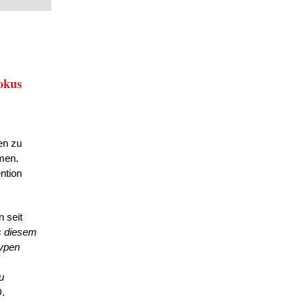
okus
en zu
men.
ntion
 seit
 diesem
typen
u
D.