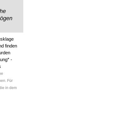
che
mögen
gsklage
nd finden
urden
tung* -
s
ne
hen. Für
die in dem