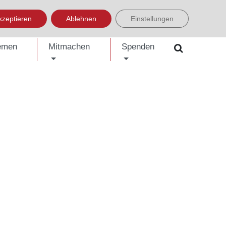
LISH
العربية
УКРАЇНСЬКА
BOSANSKI
EINFACHE SPRACHE
kzeptieren
Ablehnen
Einstellungen
emen
Mitmachen
Spenden