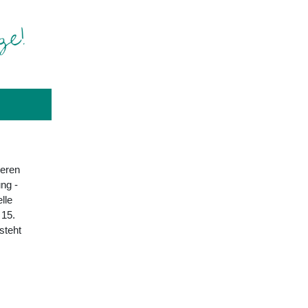
eren
ng -
lle
 15.
steht