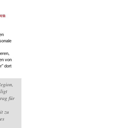
ven
ten
sonale
eren,
nen von
" dort
Region,
ligt
rag für
it zu
es