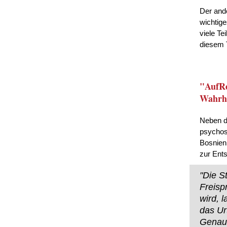
Der and
wichtige
viele Te
diesem 
"AufRe
Wahrhe
Neben d
psychos
Bosnien 
zur Ents
"Die S
Freisp
wird, l
das Ur
Genaus