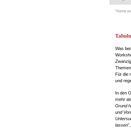
*Name wu
Tabubr
Was bede
Workshop
Zwanzig
Themen 
Für die 
und reg
In den G
mehr al
Grund h
und Voru
Untersu
lassen
"