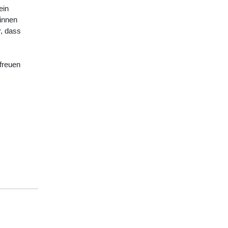
ein
ginnen
, dass
freuen