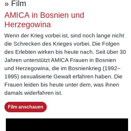
» Film
AMICA in Bosnien und
Herzegowina
Wenn der Krieg vorbei ist, sind noch lange nicht
Ukraine
Libyen
die Schrecken des Krieges vorbei. Die Folgen
des Erlebten wirken bis heute nach. Seit über 30
Jahren unterstützt AMICA Frauen in Bosnien
von der Nothilfe zu psychosozialer
Frauen stärken, Frieden fördern
und Herzegowina, die im Bosnienkrieg (1992–
Unterstützung
1995) sexualisierte Gewalt erfahren haben. Die
mehr
Frauen leiden bis heute unter dem, was ihnen
mehr
damals widerfahren ist.
Film anschauen