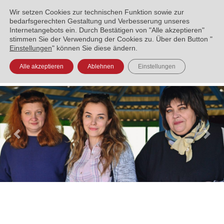
ENGLISH
العربية
УКРАЇНСЬКА
BOSANSKI
Wir setzen Cookies zur technischen Funktion sowie zur
bedarfsgerechten Gestaltung und Verbesserung unseres
Internetangebots ein. Durch Bestätigen von "Alle akzeptieren"
stimmen Sie der Verwendung der Cookies zu. Über den Button "
Einstellungen
" können Sie diese ändern.
Alle akzeptieren
Ablehnen
Einstellungen
Previous
Nex