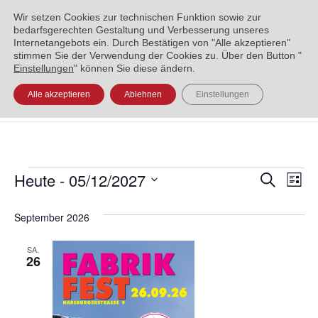
ENGLISH
العربية
УКРАЇНСЬКА
BOSANSKI
Wir setzen Cookies zur technischen Funktion sowie zur
bedarfsgerechten Gestaltung und Verbesserung unseres
Internetangebots ein. Durch Bestätigen von "Alle akzeptieren"
stimmen Sie der Verwendung der Cookies zu. Über den Button "
Einstellungen
" können Sie diese ändern.
Alle akzeptieren
Ablehnen
Einstellungen
Heute
 - 
05/12/2027
Veran
Ve
Suche
Liste
Datum
An
Such
September 2026
wählen.
Na
und
SA.
Ansic
26
Navig