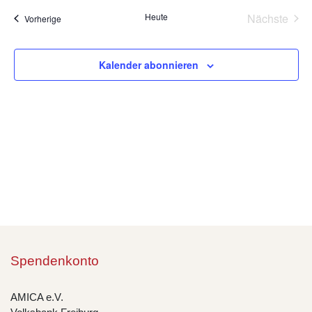
wählen.
Na
Heute
Nächste
Veranstaltungen
Vorherige
und
Veransta
Ansic
Kalender abonnieren
Navig
Spendenkonto
AMICA e.V.