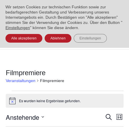
ENGLISH
العربية
УКРАЇНСЬКА
BOSANSKI
Wir setzen Cookies zur technischen Funktion sowie zur
bedarfsgerechten Gestaltung und Verbesserung unseres
Internetangebots ein. Durch Bestätigen von "Alle akzeptieren"
stimmen Sie der Verwendung der Cookies zu. Über den Button "
Einstellungen
" können Sie diese ändern.
Alle akzeptieren
Ablehnen
Einstellungen
Filmpremiere
Veranstaltungen
Filmpremiere
Es wurden keine Ergebnisse gefunden.
Hinweis
Anstehende
Veran
Ve
Suche
Liste
Datum
An
Such