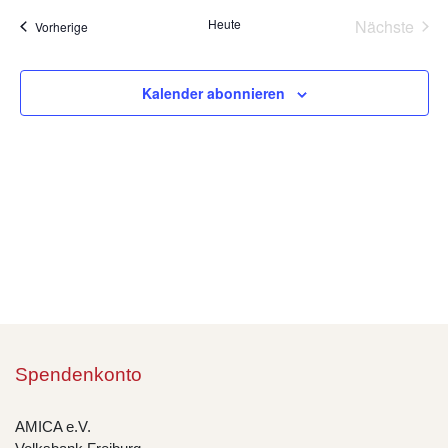
wählen.
Na
Heute
Nächste
Veranstaltungen
Vorherige
und
Veransta
Ansic
Kalender abonnieren
Navig
Spendenkonto
AMICA e.V.