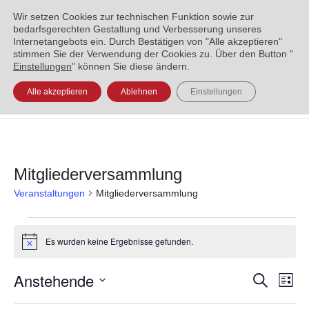
ENGLISH
العربية
УКРАЇНСЬКА
BOSANSKI
Wir setzen Cookies zur technischen Funktion sowie zur
bedarfsgerechten Gestaltung und Verbesserung unseres
Internetangebots ein. Durch Bestätigen von "Alle akzeptieren"
stimmen Sie der Verwendung der Cookies zu. Über den Button "
Einstellungen
" können Sie diese ändern.
Alle akzeptieren
Ablehnen
Einstellungen
Mitgliederversammlung
Veranstaltungen
Mitgliederversammlung
Es wurden keine Ergebnisse gefunden.
Hinweis
Anstehende
Veran
Ve
Suche
Liste
Datum
An
Such