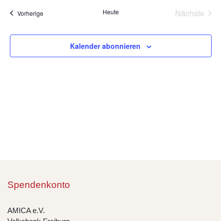
wählen.
Na
Heute
Nächste
Veranstaltungen
Vorherige
und
Veransta
Ansic
Kalender abonnieren
Navig
Spendenkonto
AMICA e.V.