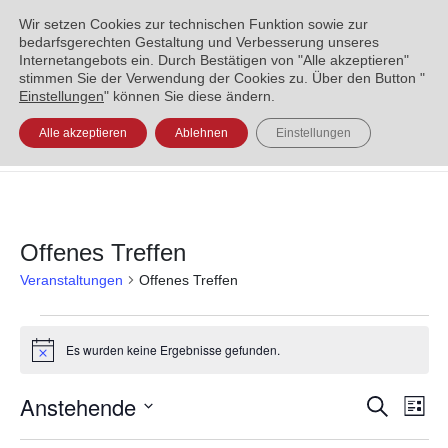
ENGLISH
العربية
УКРАЇНСЬКА
BOSANSKI
Wir setzen Cookies zur technischen Funktion sowie zur
bedarfsgerechten Gestaltung und Verbesserung unseres
Internetangebots ein. Durch Bestätigen von "Alle akzeptieren"
stimmen Sie der Verwendung der Cookies zu. Über den Button "
Einstellungen
" können Sie diese ändern.
Alle akzeptieren
Ablehnen
Einstellungen
Offenes Treffen
Veranstaltungen
Offenes Treffen
Es wurden keine Ergebnisse gefunden.
Hinweis
Anstehende
Veran
Ve
Suche
Liste
Datum
An
Such