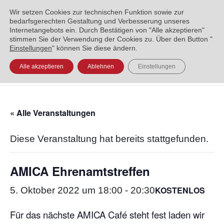
ENGLISH
العربية
УКРАЇНСЬКА
BOSANSKI
Wir setzen Cookies zur technischen Funktion sowie zur
bedarfsgerechten Gestaltung und Verbesserung unseres
Internetangebots ein. Durch Bestätigen von "Alle akzeptieren"
stimmen Sie der Verwendung der Cookies zu. Über den Button "
Einstellungen
" können Sie diese ändern.
Alle akzeptieren
Ablehnen
Einstellungen
« Alle Veranstaltungen
Diese Veranstaltung hat bereits stattgefunden.
AMICA Ehrenamtstreffen
KOSTENLOS
5. Oktober 2022 um 18:00
-
20:30
Für das nächste AMICA Café steht fest laden wir