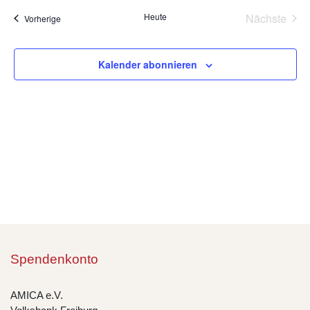
wählen.
Na
Heute
Nächste
Veranstaltungen
Vorherige
und
Veransta
Ansic
Kalender abonnieren
Navig
Spendenkonto
AMICA e.V.