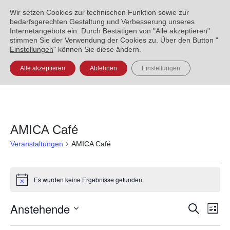
ENGLISH
العربية
УКРАЇНСЬКА
BOSANSKI
Wir setzen Cookies zur technischen Funktion sowie zur
bedarfsgerechten Gestaltung und Verbesserung unseres
Internetangebots ein. Durch Bestätigen von "Alle akzeptieren"
stimmen Sie der Verwendung der Cookies zu. Über den Button "
Einstellungen
" können Sie diese ändern.
Alle akzeptieren
Ablehnen
Einstellungen
AMICA Café
Veranstaltungen
AMICA Café
Es wurden keine Ergebnisse gefunden.
Hinweis
Anstehende
Veran
Ve
Suche
Liste
Datum
An
Such