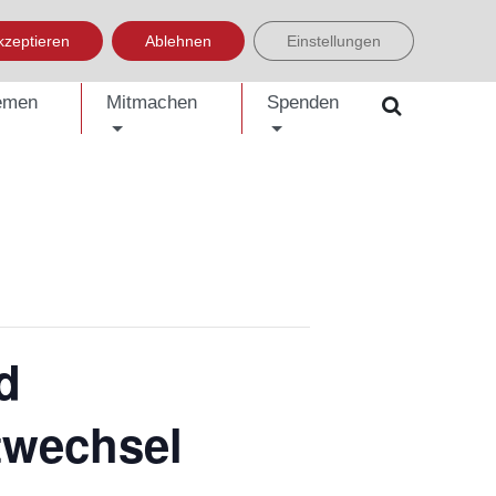
LISH
العربية
УКРАЇНСЬКА
BOSANSKI
EINFACHE SPRACHE
kzeptieren
Ablehnen
Einstellungen
emen
Mitmachen
Spenden
d
twechsel