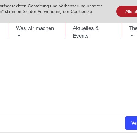
darfsgerechten Gestaltung und Verbesserung unseres
EVENTS
PUBLIKATIONEN
KONTAKT
SHOP
ENG
ren" stimmen Sie der Verwendung der Cookies zu.
Alle a
Was wir machen
Aktuelles &
Th
Events
Ve