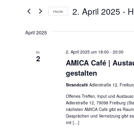
eingeben.
und
2. April 2025
 - 
H
Suche
Heute
Ansichten,
nach
Datum
Navigation
Veranstaltungen
wählen.
April 2025
Schlüsselwort.
2. April 2025 um 18:00
-
20:00
MI.
2
AMICA Café | Austa
gestalten
Strandcafé
Adlerstraße 12, Freibur
Offenes Treffen, Input und Austausc
Adlerstraße 12, 79098 Freiburg (S
nächsten AMICA Café gibt es Raum 
Gesprächen und Vernetzung gibt es d
mit […]