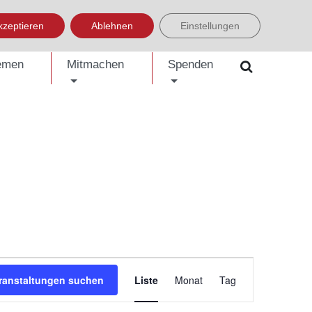
LISH
العربية
УКРАЇНСЬКА
BOSANSKI
EINFACHE SPRACHE
kzeptieren
Ablehnen
Einstellungen
emen
Mitmachen
Spenden
Veranstaltung
ranstaltungen suchen
Liste
Monat
Tag
Ansichten-