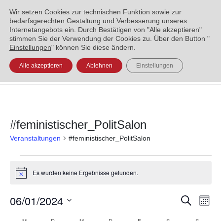
ENGLISH
العربية
УКРАЇНСЬКА
BOSANSKI
Wir setzen Cookies zur technischen Funktion sowie zur
bedarfsgerechten Gestaltung und Verbesserung unseres
Internetangebots ein. Durch Bestätigen von "Alle akzeptieren"
stimmen Sie der Verwendung der Cookies zu. Über den Button "
Einstellungen
" können Sie diese ändern.
Alle akzeptieren
Ablehnen
Einstellungen
#feministischer_PolitSalon
Veranstaltungen
#feministischer_PolitSalon
Es wurden keine Ergebnisse gefunden.
Hinweis
06/01/2024
Veran
Ve
Suche
Monat
Datum
An
Such
M
D
M
D
F
S
S