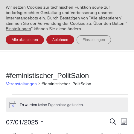
ENGLISH
العربية
УКРАЇНСЬКА
BOSANSKI
Wir setzen Cookies zur technischen Funktion sowie zur
bedarfsgerechten Gestaltung und Verbesserung unseres
Internetangebots ein. Durch Bestätigen von "Alle akzeptieren"
stimmen Sie der Verwendung der Cookies zu. Über den Button "
Einstellungen
" können Sie diese ändern.
Alle akzeptieren
Ablehnen
Einstellungen
#feministischer_PolitSalon
Veranstaltungen
#feministischer_PolitSalon
Es wurden keine Ergebnisse gefunden.
Hinweis
07/01/2025
Veran
Ve
Suche
Monat
Datum
An
Such
M
D
M
D
F
S
S