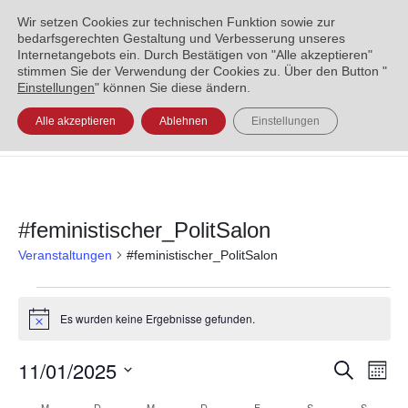
ENGLISH
العربية
УКРАЇНСЬКА
BOSANSKI
Wir setzen Cookies zur technischen Funktion sowie zur
bedarfsgerechten Gestaltung und Verbesserung unseres
Internetangebots ein. Durch Bestätigen von "Alle akzeptieren"
stimmen Sie der Verwendung der Cookies zu. Über den Button "
Einstellungen
" können Sie diese ändern.
Alle akzeptieren
Ablehnen
Einstellungen
#feministischer_PolitSalon
Veranstaltungen
#feministischer_PolitSalon
Es wurden keine Ergebnisse gefunden.
Hinweis
11/01/2025
Veran
Ve
Suche
Monat
Datum
An
Such
M
D
M
D
F
S
S