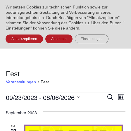
ENGLISH
العربية
УКРАЇНСЬКА
BOSANSKI
Wir setzen Cookies zur technischen Funktion sowie zur
bedarfsgerechten Gestaltung und Verbesserung unseres
Internetangebots ein. Durch Bestätigen von "Alle akzeptieren"
stimmen Sie der Verwendung der Cookies zu. Über den Button "
Einstellungen
" können Sie diese ändern.
Alle akzeptieren
Ablehnen
Einstellungen
Fest
Veranstaltungen
Fest
09/23/2023
 - 
08/06/2026
Veran
Ve
Suche
Liste
Datum
An
Such
September 2023
wählen.
Na
und
SA.
23