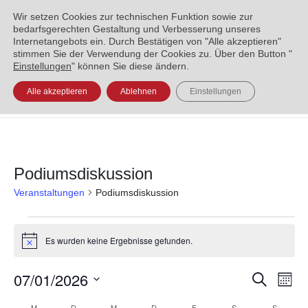
ENGLISH
العربية
УКРАЇНСЬКА
BOSANSKI
Wir setzen Cookies zur technischen Funktion sowie zur
bedarfsgerechten Gestaltung und Verbesserung unseres
Internetangebots ein. Durch Bestätigen von "Alle akzeptieren"
stimmen Sie der Verwendung der Cookies zu. Über den Button "
Einstellungen
" können Sie diese ändern.
Alle akzeptieren
Ablehnen
Einstellungen
Podiumsdiskussion
Veranstaltungen
Podiumsdiskussion
Es wurden keine Ergebnisse gefunden.
Hinweis
07/01/2026
Veran
Ve
Suche
Monat
Datum
An
Such
M
D
M
D
F
S
S