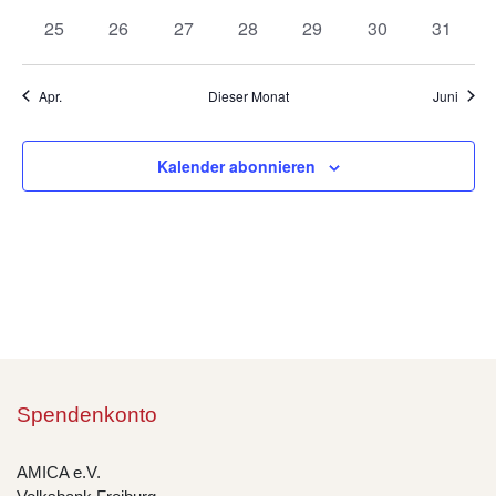
Veranstaltungen
Veranstaltungen
Veranstaltungen
Veranstaltungen
Veranstaltungen
Veranstaltungen
Veranst
0
0
0
0
0
0
0
25
26
27
28
29
30
31
Veranstaltungen
Veranstaltungen
Veranstaltungen
Veranstaltungen
Veranstaltungen
Veranstaltungen
Veranst
Apr.
Dieser Monat
Juni
Kalender abonnieren
Spendenkonto
AMICA e.V.