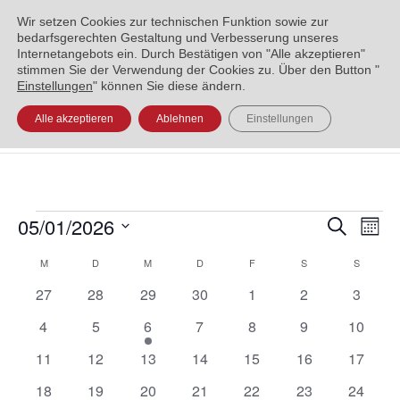
ENGLISH
العربية
УКРАЇНСЬКА
BOSANSKI
Wir setzen Cookies zur technischen Funktion sowie zur
bedarfsgerechten Gestaltung und Verbesserung unseres
Internetangebots ein. Durch Bestätigen von "Alle akzeptieren"
stimmen Sie der Verwendung der Cookies zu. Über den Button "
Einstellungen
" können Sie diese ändern.
Alle akzeptieren
Ablehnen
Einstellungen
05/01/2026
Veran
Ve
Suche
Monat
Datum
An
Such
Kalender
M
D
M
D
F
S
S
wählen.
Na
und
0
0
0
0
0
0
0
27
28
29
30
1
2
3
von
Veranstaltungen
Veranstaltungen
Veranstaltungen
Veranstaltungen
Veranstaltungen
Veranstaltunge
Veranst
0
0
1
0
0
0
Ansic
0
4
5
6
7
8
9
10
Veranstaltungen
Veranstaltungen
Veranstaltungen
Veranstaltung
Veranstaltungen
Veranstaltungen
Veranstaltunge
Veranst
0
0
0
0
0
0
0
11
12
13
14
15
16
17
Navig
Veranstaltungen
Veranstaltungen
Veranstaltungen
Veranstaltungen
Veranstaltungen
Veranstaltungen
Veranst
0
0
0
0
0
0
0
18
19
20
21
22
23
24