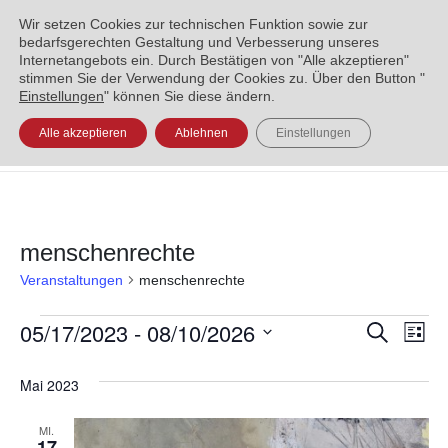
ENGLISH
العربية
УКРАЇНСЬКА
BOSANSKI
Wir setzen Cookies zur technischen Funktion sowie zur
bedarfsgerechten Gestaltung und Verbesserung unseres
Internetangebots ein. Durch Bestätigen von "Alle akzeptieren"
stimmen Sie der Verwendung der Cookies zu. Über den Button "
Einstellungen
" können Sie diese ändern.
Alle akzeptieren
Ablehnen
Einstellungen
menschenrechte
Veranstaltungen
menschenrechte
05/17/2023
 - 
08/10/2026
Veran
Ve
Suche
Liste
Datum
An
Such
Mai 2023
wählen.
Na
und
MI.
17