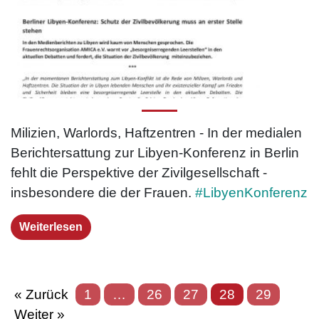
Milizien, Warlords, Haftzentren - In der medialen
Bericht­ersattung zur Libyen-­Konferenz in Berlin
fehlt die Perspektive der Zivil­gesellschaft -
insbesondere die der Frauen.
#LibyenKonferenz
Weiterlesen
« Zurück
1
…
26
27
28
29
Weiter »