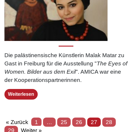
Die palästinensische Künstlerin Malak Matar zu
Gast in Freiburg für die Ausstellung "
The Eyes of
Women. Bilder aus dem Exil
". AMICA war eine
der Kooperationspartnerinnen.
Weiterlesen
« Zurück
1
…
25
26
27
28
29
Weiter »