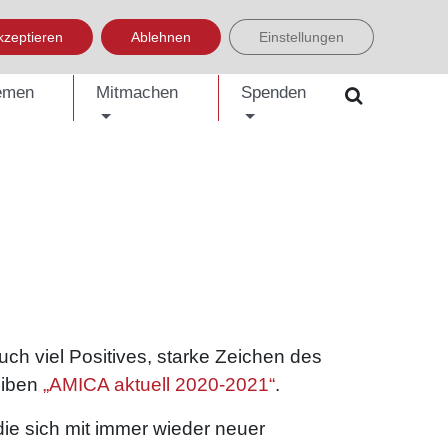
LISH
العربية
УКРАЇНСЬКА
BOSANSKI
EINFACHE SPRACHE
kzeptieren
Ablehnen
Einstellungen
emen
Mitmachen
Spenden
ch viel Positives, starke Zeichen des
eiben
„AMICA aktuell 2020-2021“
.
ie sich mit immer wieder neuer