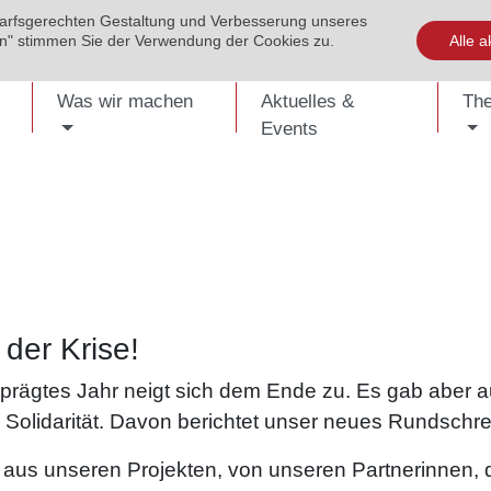
darfsgerechten Gestaltung und Verbesserung unseres
EVENTS
PUBLIKATIONEN
KONTAKT
SHOP
ENG
ren" stimmen Sie der Verwendung der Cookies zu.
Alle a
Was wir machen
Aktuelles &
Th
Events
 der Krise!
eprägtes Jahr neigt sich dem Ende zu. Es gab aber au
 Solidarität. Davon berichtet unser neues Rundschr
 aus unseren Projekten, von unseren Partnerinnen, d