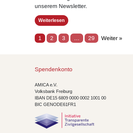
unserem Newsletter.
Weiterlesen
1
2
3
…
29
Weiter »
Spendenkonto
AMICA e.V.
Volksbank Freiburg
IBAN DE15 6809 0000 0002 1001 00
BIC GENODE61FR1