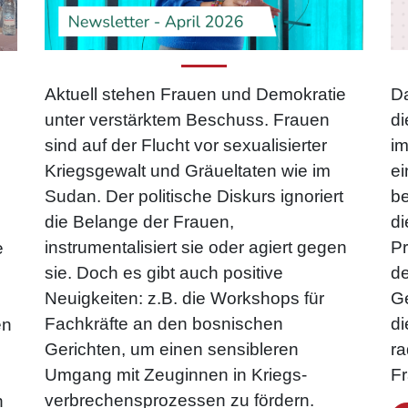
Da
Aktuell stehen Frauen und Demokratie
di
unter verstärktem Beschuss. Frauen
i
sind auf der Flucht vor sexualisierter
ei
Kriegsgewalt und Gräueltaten wie im
be
Sudan. Der politische Diskurs ignoriert
di
die Belange der Frauen,
Pr
instrumentalisiert sie oder agiert gegen
e
de
sie. Doch es gibt auch positive
Ge
Neuigkeiten: z.B. die Workshops für
di
Fachkräfte an den bosnischen
en
ra
Gerichten, um einen sensibleren
Fr
Umgang mit Zeuginnen in Kriegs­
verbrechens­prozessen zu fördern.
n