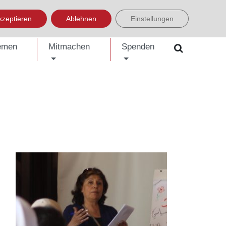
LISH
العربية
УКРАЇНСЬКА
BOSANSKI
EINFACHE SPRACHE
kzeptieren
Ablehnen
Einstellungen
emen
Mitmachen
Spenden