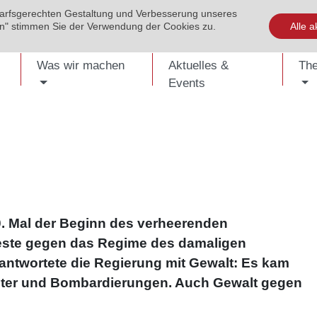
darfsgerechten Gestaltung und Verbesserung unseres
EVENTS
PUBLIKATIONEN
KONTAKT
SHOP
ENG
ren" stimmen Sie der Verwendung der Cookies zu.
Alle a
Was wir machen
Aktuelles &
Th
Events
0. Mal der Beginn des verheerenden
oteste gegen das Regime des damaligen
antwortete die Regierung mit Gewalt: Es kam
olter und Bombardierungen. Auch Gewalt gegen