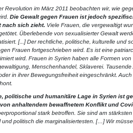
er Revolution im März 2011 beobachten wir, wie geg
ird.
Die Gewalt gegen Frauen ist jedoch spezifis
 nach sich zieht.
Viele Frauen, die vergewaltigt wu
etötet. Überlebende von sexualisierter Gewalt werd
isiert. [...] Der rechtliche, politische, kulturelle und 
en Frauen fortgeschrieben wird. Es ist eine patriarc
miert wird. Frauen in Syrien haben alle Formen von G
ewaltigung, Menschenhandel, Sklaverei. Tausende A
t oder in ihrer Bewegungsfreiheit eingeschränkt. Auch
hont.
he, politische und humanitäre Lage in Syrien ist 
on anhaltendem bewaffnetem Konflikt und Covi
erproportional stark betroffen. Sie sind am stärksten
und politisch die marginalisiertesten. […] Wir müsse