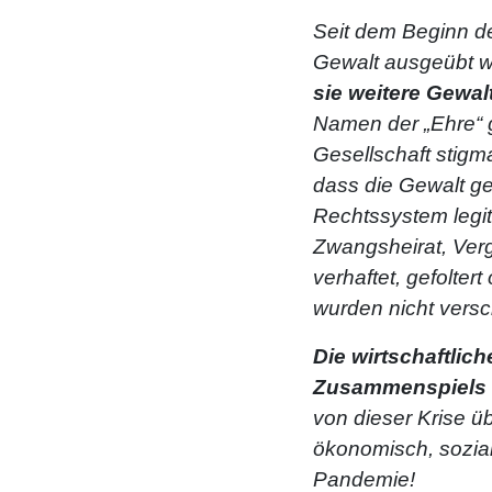
Seit dem Beginn d
Gewalt ausgeübt w
sie weitere Gewalt
Namen der „Ehre“ g
Gesellschaft stigmat
dass die Gewalt geg
Rechtssystem legiti
Zwangsheirat, Verg
verhaftet, gefolter
wurden nicht versc
Die wirtschaftlic
Zusammenspiels v
von dieser Krise üb
ökonomisch, sozial 
Pandemie!