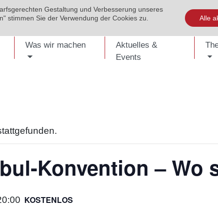
darfsgerechten Gestaltung und Verbesserung unseres
EVENTS
PUBLIKATIONEN
KONTAKT
SHOP
ENG
ren" stimmen Sie der Verwendung der Cookies zu.
Alle a
Was wir machen
Aktuelles &
Th
Events
stattgefunden.
nbul-Konvention – Wo 
KOSTENLOS
20:00