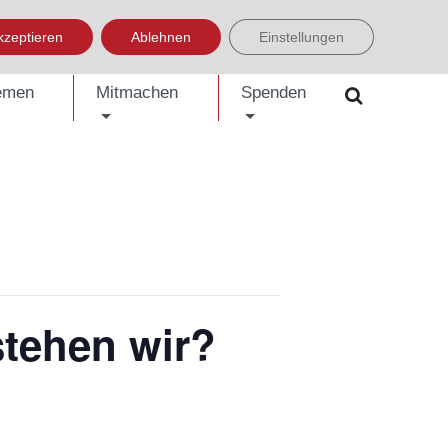
LISH
العربية
УКРАЇНСЬКА
BOSANSKI
EINFACHE SPRACHE
kzeptieren
Ablehnen
Einstellungen
emen
Mitmachen
Spenden
stehen wir?