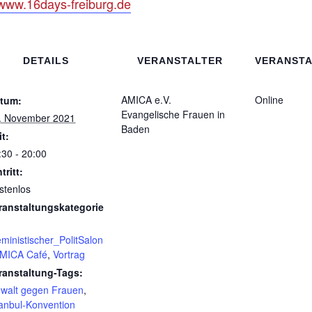
www.16days-freiburg.de
DETAILS
VERANSTALTER
VERANST
AMICA e.V.
Online
tum:
Evangelische Frauen in
. November 2021
Baden
it:
:30 - 20:00
tritt:
stenlos
ranstaltungskategorie
eministischer_PolitSalon
MICA Café
,
Vortrag
ranstaltung-Tags:
walt gegen Frauen
,
tanbul-Konvention