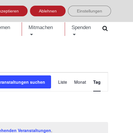
LISH
العربية
УКРАЇНСЬКА
BOSANSKI
EINFACHE SPRACHE
kzeptieren
Ablehnen
Einstellungen
emen
Mitmachen
Spenden
Veranstaltung
eranstaltungen suchen
Liste
Monat
Tag
Ansichten-
Navigation
ehenden Veranstaltungen
.