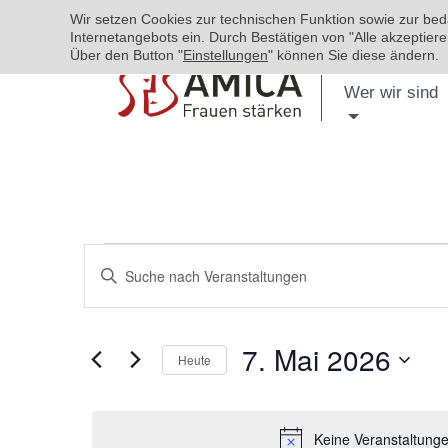
Wir setzen Cookies zur technischen Funktion sowie zur be
Internetangebots ein. Durch Bestätigen von "Alle akzeptie
Über den Button "
Einstellungen
" können Sie diese ändern.
Wer wir sind
Veranstaltungen
Bitte
Suche
Schlüsselwort
eingeben.
und
7. Mai 2026
Suche
Heute
Ansichten,
nach
Datum
Navigation
Veranstaltungen
wählen.
Schlüsselwort.
Keine Veranstaltunge