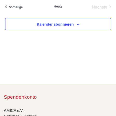
wählen.
Na
Heute
Nächste
Veranstaltungen
Vorherige
und
Veransta
Ansic
Kalender abonnieren
Navig
Spendenkonto
AMICA e.V.