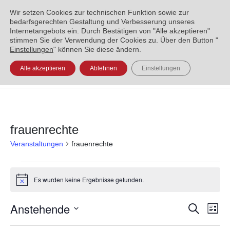
ENGLISH
العربية
УКРАЇНСЬКА
BOSANSKI
Wir setzen Cookies zur technischen Funktion sowie zur
bedarfsgerechten Gestaltung und Verbesserung unseres
Internetangebots ein. Durch Bestätigen von "Alle akzeptieren"
stimmen Sie der Verwendung der Cookies zu. Über den Button "
Einstellungen
" können Sie diese ändern.
Alle akzeptieren
Ablehnen
Einstellungen
frauenrechte
Veranstaltungen
frauenrechte
Es wurden keine Ergebnisse gefunden.
Hinweis
Anstehende
Veran
Ve
Suche
Liste
Datum
An
Such