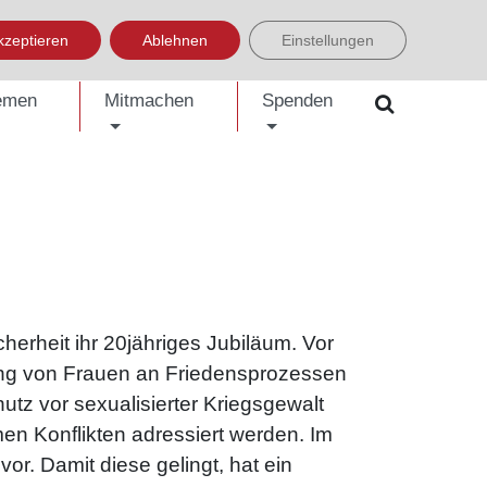
LISH
العربية
УКРАЇНСЬКА
BOSANSKI
EINFACHE SPRACHE
kzeptieren
Ablehnen
Einstellungen
emen
Mitmachen
Spenden
herheit ihr 20jähriges Jubiläum. Vor
kung von Frauen an Friedensprozessen
utz vor sexualisierter Kriegsgewalt
en Konflikten adressiert werden. Im
or. Damit diese gelingt, hat ein