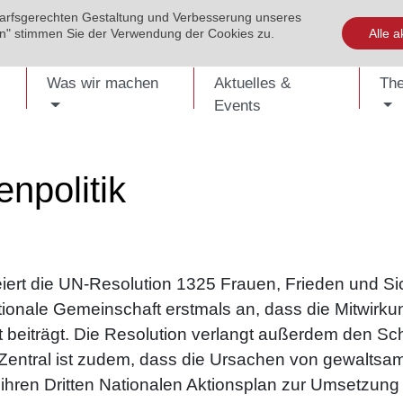
darfsgerechten Gestaltung und Verbesserung unseres
EVENTS
PUBLIKATIONEN
KONTAKT
SHOP
ENG
ren" stimmen Sie der Verwendung der Cookies zu.
Alle a
Was wir machen
Aktuelles &
Th
Events
npolitik
iert die UN-Resolution 1325 Frauen, Frieden und Sic
ationale Gemeinschaft erstmals an, dass die Mitwir
it beiträgt. Die Resolution verlangt außerdem den Sch
Zentral ist zudem, dass die Ursachen von gewaltsam
hren Dritten Nationalen Aktionsplan zur Umsetzung v