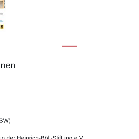
onen
DSW)
 der Heinrich-Böll-Stiftung e.V.