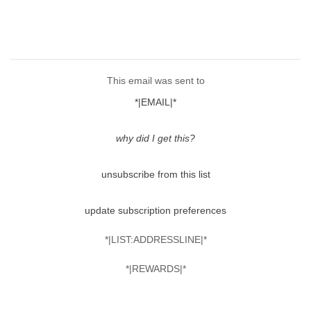
This email was sent to
*|EMAIL|*
why did I get this?
unsubscribe from this list
update subscription preferences
*|LIST:ADDRESSLINE|*
*|REWARDS|*