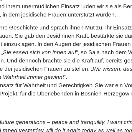
und ihrem unermüdlichen Einsatz luden wir sie als B
 in dem jesidische Frauen unterstützt wurden.
ihre Geschichte und sprach ihnen Mut zu. Ihr Einsat
rauen. Sie gab den Jesidinnen Kraft, bestärkte sie d
ht einzuklagen. In den Augen der jesidischen Frauen
 „
Sie essen sich von innen auf
“, so Saja nach dem W
n. Und dennoch brachte sie die Kraft auf, bereits g
e der jesidischen Frauen zu stellen. „
Wir wissen, das
ie Wahrheit immer gewinnt
“.
satz für Wahrheit und Gerechtigkeit. Sie war ein Vorb
Projekt, für die Überlebenden in Bosnien-Herzegowi
future generations – peace and tranquility. I want crim
raped yesterday will do it again today as well as to