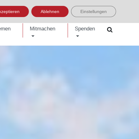
LISH
العربية
УКРАЇНСЬКА
BOSANSKI
EINFACHE SPRACHE
kzeptieren
Ablehnen
Einstellungen
emen
Mitmachen
Spenden