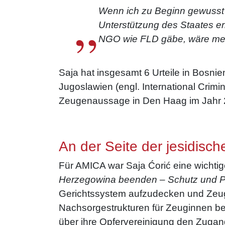
„
Wenn ich zu Beginn gewusst h
Unterstützung des Staates er
NGO wie FLD gäbe, wäre mei
Saja hat insgesamt 6 Urteile in Bosnie
Jugoslawien (engl. International Crimi
Zeugenaussage in Den Haag im Jahr 2
An der Seite der jesidisc
Für AMICA war Saja Ćorić eine wichtig
Herzegowina beenden – Schutz und Per
Gerichtssystem aufzudecken und Zeug
Nachsorgestrukturen für Zeuginnen bere
über ihre Opfervereinigung den Zugang