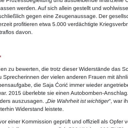
le Prozessbegleitung und ausbleibende finanzielle 
tlassen werden. Auf sich allein gestellt und wohlwisse
schließlich gegen eine Zeugenaussage. Der gesellscha
erzeit profitieren etwa 5.000 verdächtigte Kriegsver
raflos davon.
“
uen zu bewerten, die trotz dieser Widerstände das 
zu Sprecherinnen der vielen anderen Frauen mit ähn
bensaufgabe, die Saja Ćorić immer wieder angetrieb
ar. 2015 überlebte sie einen Autobomben-Anschlag. 
nders auszusagen. „
Die Wahrheit ist wichtiger
“, war i
erhin Widerstand leistete.
vor einer Kommission geprüft und offiziell als Opfer