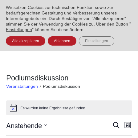
ENGLISH
العربية
УКРАЇНСЬКА
BOSANSKI
Wir setzen Cookies zur technischen Funktion sowie zur
bedarfsgerechten Gestaltung und Verbesserung unseres
Internetangebots ein. Durch Bestätigen von "Alle akzeptieren"
stimmen Sie der Verwendung der Cookies zu. Über den Button "
Einstellungen
" können Sie diese ändern.
Alle akzeptieren
Ablehnen
Einstellungen
Podiumsdiskussion
Veranstaltungen
Podiumsdiskussion
Es wurden keine Ergebnisse gefunden.
Hinweis
Anstehende
Veran
Ve
Suche
Liste
Datum
An
Such