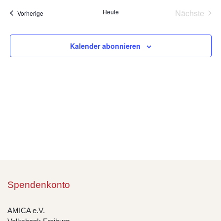
wählen.
Na
Heute
Nächste
Veranstaltungen
Vorherige
und
Veransta
Ansic
Kalender abonnieren
Navig
Spendenkonto
AMICA e.V.